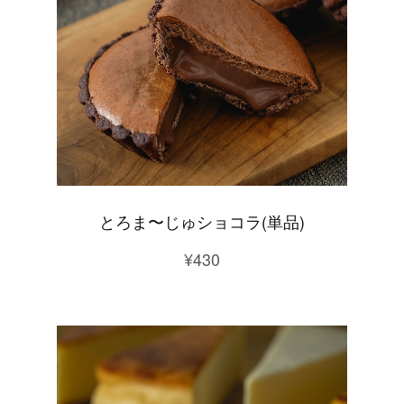
とろま〜じゅショコラ(単品)
¥430