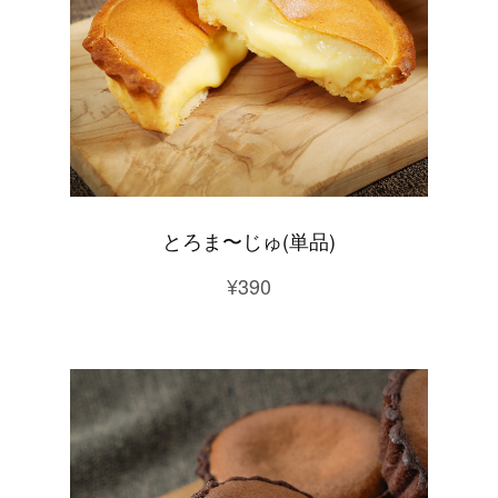
とろま〜じゅ(単品)
¥390