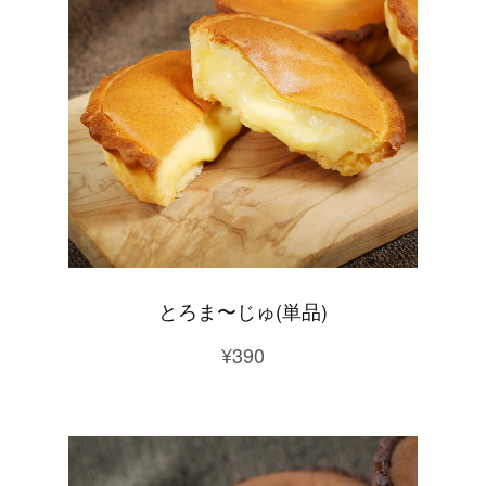
とろま〜じゅ(単品)
¥390