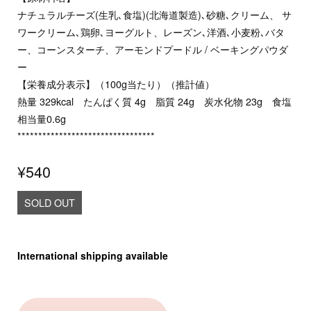
ナチュラルチーズ(生乳､食塩)(北海道製造)､砂糖､クリーム、 サ
ワークリーム､鶏卵､ヨーグルト、レーズン､洋酒､小麦粉､バタ
ー、コーンスターチ、アーモンドプードル / ベーキングパウダ
ー
【栄養成分表示】（100g当たり）（推計値）
熱量 329kcal たんぱく質 4g 脂質 24g 炭水化物 23g 食塩
相当量0.6g
*********************************
¥540
SOLD OUT
International shipping available