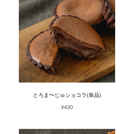
とろま〜じゅショコラ(単品)
¥430