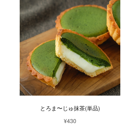
とろま〜じゅ抹茶(単品)
¥430