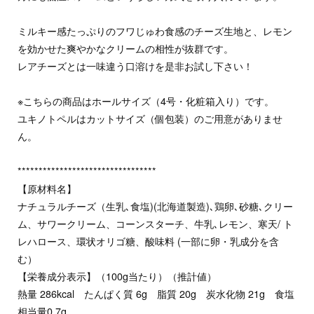
ミルキー感たっぷりのフワじゅわ食感のチーズ生地と、レモン
を効かせた爽やかなクリームの相性が抜群です。
レアチーズとは一味違う口溶けを是非お試し下さい！
※こちらの商品はホールサイズ（4号・化粧箱入り）です。
ユキノトペルはカットサイズ（個包装）のご用意がありませ
ん。
*********************************
【原材料名】
ナチュラルチーズ（生乳､食塩)(北海道製造)､鶏卵､砂糖､クリー
ム、サワークリーム、コーンスターチ、牛乳､レモン、寒天/ ト
レハロース、環状オリゴ糖、酸味料 (一部に卵・乳成分を含
む）
【栄養成分表示】（100g当たり）（推計値）
熱量 286kcal たんぱく質 6g 脂質 20g 炭水化物 21g 食塩
相当量0.7g